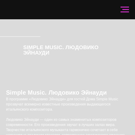
SIMPLE MUSIC. ЛЮДОВИКО
ЭЙНАУДИ
Simple Music. Людовико Эйнауди
В программе «Людовико Эйнауди» для гостей Дома Simple Music
прозвучат всемирно известные произведения выдающегося
итальянского композитора.
Людовико Эйнауди — один из самых знаменитых композиторов
современности. Его произведения звучат в лучших залах мира.
Творчество итальянского музыканта гармонично сочетает в себе