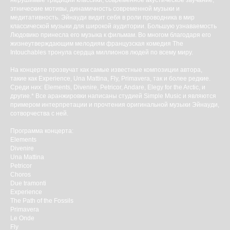
нерушимые традиции классики, современное акустическое звучание,
этнические мотивы, динамичность современной музыки и
медитативность. Эйнауди видит себя в роли проводника в мир
классической музыки для широкой аудитории. Большую узнаваемость
Людовико принесла его музыка к фильмам. Во многом благодаря его
жизнеутверждающим мелодиям французская комедия The
Intouchables тронула сердца миллионов людей по всему миру.
На концерте прозвучат как самые известные композиции автора,
такие как Experience, Una Mattina, Fly, Primavera, так и более редкие.
Среди них: Elements, Divenire, Petricor, Andare, Elegy for the Arctic, и
другие.* Все аранжировки написаны студией Simple Music и являются
примером интерпретации и прочтения оригинальной музыки Эйнауди,
сотворчества с ней.
Программа концерта:
Elements
Divenire
Una Mattina
Petricor
Choros
Due tramonti
Experience
The Path of the Fossils
Primavera
Le Onde
Fly