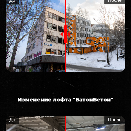
До
После
Изменение лофта "БатонБетон"
До
После