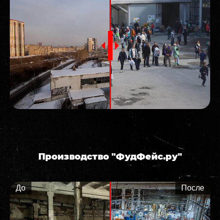
Производство "ФудФейс.ру"
До
После