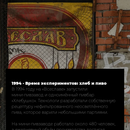
1994 - Время экспериментов: хлеб и пиво
В 1994 году на «Всеславе» запустили
мини‑пивзавод и одноимённый пивбар
«Хлебушко». Технологи разработали собственную
рецептуру нефильтрованного неосветлённого
пива, которое варили небольшими партиями.
На мини‑пивзаводе работало около 480 человек,
а ежедневный объём производства достигал