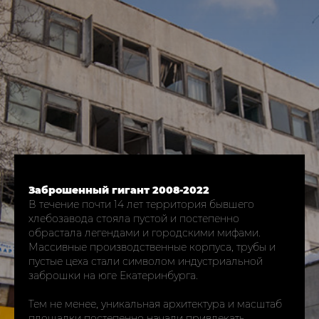
Заброшенный гигант 2008-2022
В течение почти 14 лет территория бывшего
хлебозавода стояла пустой и постепенно
обрастала легендами и городскими мифами.
Массивные производственные корпуса, трубы и
пустые цеха стали символом индустриальной
заброшки на юге Екатеринбурга.​
Тем не менее, уникальная архитектура и масштаб
площадки постепенно начали привлекать