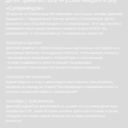
Дети», финалист шоу «Русский ниндзя» и шоу
«Суперниндзя».
25 апреля на Хлебозавод №6 приезжает настоящая легенда: Дмитрий
Караванов — официальный тренер проекта «Суперниндзя. Дети»,
финалист шоу «Русский ниндзя» и «Суперниндзя». Этот мастер-класс
перевернет ваше представление о ниндзя-спорте и OCR. Мы
разберем всё: от биомеханики до телевизионных секретов!
ПРАКТИКА И ФИЗИКА:
Дмитрий привезет с собой специальные скалолазные инструменты и
тренажеры (включая легендарный «Бизон»), чтобы вживую показать:
▫️ как правильно тренировать стальной хват и силу пальцев;
▫️ почему подвижность лопаток решает на рукоходах;
▫️ как сильная стопа влияет на баланс и скорость прыжков.
ПСИХОЛОГИЯ ЧЕМПИОНА:
Будем говорить о том, о чем в спорте часто молчат. Как успокоить
мандраж за секунду до старта? Как превращать поражения в опыт и
получать искренний кайф от соревнований?
ИНСАЙДЫ С ТЕЛЕЭКРАНОВ:
Дмитрий поделится эксклюзивом со съемок: что на самом деле ищут
продюсеры СТС, какие истории цепляют зрителей и почему в проект
попадают не только самые сильные, но и самые интересные
личности!